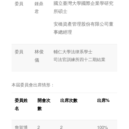
委員
鍾鼎
國立臺灣大學國際企業學研究
君
所碩士
安橋資產管理股份有限公司董
事總經理
委員
輔仁大學法律系學士
林俊
司法官訓練所四十二期結業
儀
本屆委員會出席情形：
委員姓
開會次
出席次數
出席%
名
數
詹賀博
2
2
100%