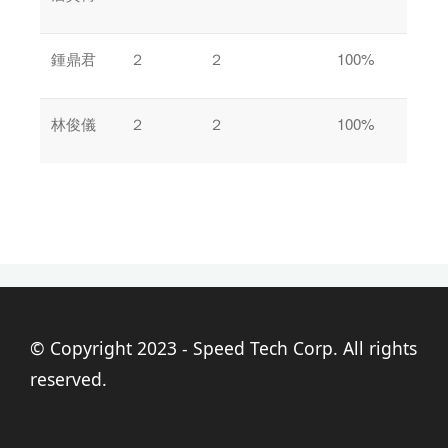
鍾鼎君
２
２
100%
林俊儀
２
２
100%
© Copyright 2023 - Speed Tech Corp. All rights
reserved.