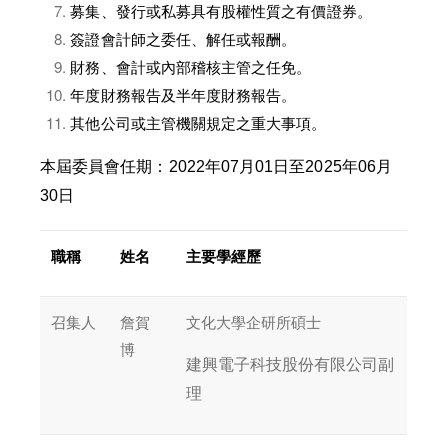
募集、發行或私募具有股權性質之有價證券。
簽證會計師之委任、解任或報酬。
財務、會計或內部稽核主管之任免。
年度財務報告及半年度財務報告。
其他公司或主管機關規定之重大事項。
本屆委員會任期：
2022
年
07
月
01
日至
2025
年
06
月
30
日
職稱
姓名
主要學經歷
召集人
詹賀
文化大學企研所碩士
博
建興電子科技股份有限公司副
理