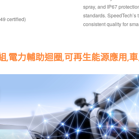
spray, and IP67 protecti
standards. SpeedTech’s t
9 certified)
consistent quality for smar
組,電力輔助迴圈,可再生能源應用,