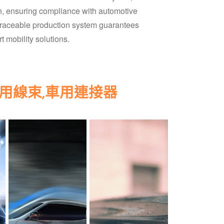
on, ensuring compliance with automotive
raceable production system guarantees
t mobility solutions.
車用線束,車用連接器