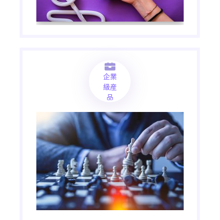
企業
級産
品