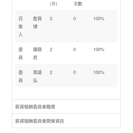
(Ｂ)
次數
召
詹賀
2
0
100%
集
博
人
委
鍾鼎
2
0
100%
員
君
委
葉盛
2
0
100%
員
弘
薪資報酬委員會職責
薪資報酬委員會開會資訊