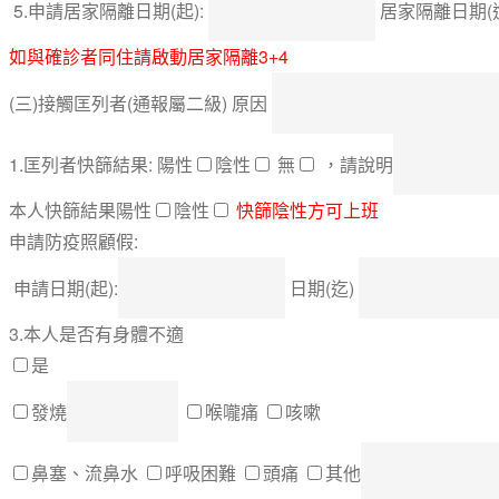
5.申請居家隔離日期(起):
居家隔離日期(迄
如與確診者同住請啟動居家隔離3+4
(三)接觸匡列者(通報屬二級) 原因
1.匡列者快篩結果: 陽性
陰性
無
，請說明
本人快篩結果陽性
陰性
快篩陰性方可上班
申請防疫照顧假:
申請日期(起):
日期(迄)
3.本人是否有身體不適
是
發燒
喉嚨痛
咳嗽
鼻塞、流鼻水
呼吸困難
頭痛
其他