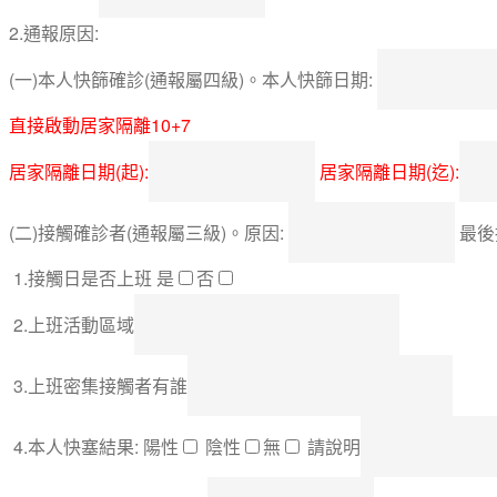
2.通報原因:
(一)本人快篩確診(通報屬四級)。本人快篩日期:
直接啟動居家隔離10+7
居家隔離日期(起):
居家隔離日期(迄):
(二)接觸確診者(通報屬三級)。原因:
最後
1.接觸日是否上班 是
否
2.上班活動區域
3.上班密集接觸者有誰
4.本人快塞結果: 陽性
陰性
無
請說明